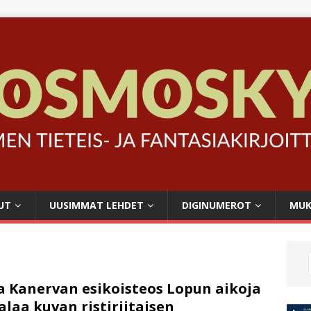
UT
UUSIMMAT LEHDET
DIGINUMEROT
MUK
a Kanervan esikoisteos Lopun aikoja
laa kuvan ristiriitaisen