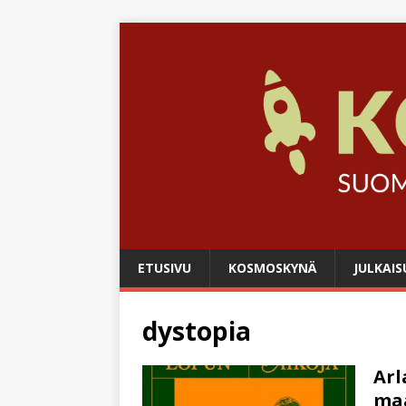
ETUSIVU
KOSMOSKYNÄ
JULKAIS
dystopia
Arl
maa