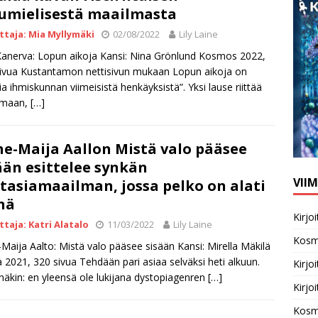
umielisestä maailmasta
ittaja: Mia Myllymäki
02/08/2022
Lily Laine
Kanerva: Lopun aikoja Kansi: Nina Grönlund Kosmos 2022,
ivua Kustantamon nettisivun mukaan Lopun aikoja on
ia ihmiskunnan viimeisistä henkäyksistä”. Yksi lause riittää
omaan,
[…]
e-Maija Aallon Mistä valo pääsee
ään esittelee synkän
VII
tasiamaailman, jossa pelko on alati
nä
Kirj
ittaja: Katri Alatalo
11/03/2022
Lily Laine
Kosm
Maija Aalto: Mistä valo pääsee sisään Kansi: Mirella Mäkilä
 2021, 320 sivua Tehdään pari asiaa selväksi heti alkuun.
Kirj
näkin: en yleensä ole lukijana dystopiagenren
[…]
Kirj
Kosm