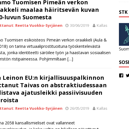
mmo Tuomisen Pimeän verkon
akkeli maalaa häiritsevän kuvan
STK
0-luvun Suomesta
ittanut: Reetta Vuokko-Syrjänen
30/06/2019
Kallas
 Tuomisen esikoisteos Pimeän verkon oraakkeli (Aula &
018) on tarina virtuaaliprostituoituna työskentelevästä
Suome
ta, jonka identiteetti säröilee työn ja haastavan sosiaalisen
istön ristipaineessa. Pohjimmiltaan
[…]
SOS
a Leinon EU:n kirjallisuuspalkinnon
ttanut Taivas on abstraktiudessaan
istava ajatusleikki passiivisuuden
roista
ittanut: Reetta Vuokko-Syrjänen
26/05/2019
Kallas
a 2058 kansallismieliset ovat vallanneet