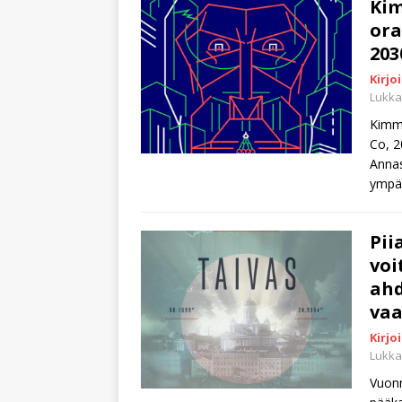
Ki
ora
203
Kirjo
Lukka
Kimmo
Co, 2
Annas
ympär
Pii
voi
ahd
vaa
Kirjo
Lukka
Vuonn