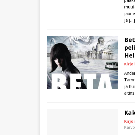
pääka
muuta
jääne
ja
[…]
Bet
pel
Hel
Kirjo
Ander
Tammi
ja hu
äitin
Kak
Kirjo
Karv