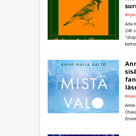
sur
Kirjo
Arla 
240 s
”utop
kert
Ann
sis
fan
läs
Kirjo
Anne-
Otava
Ensin