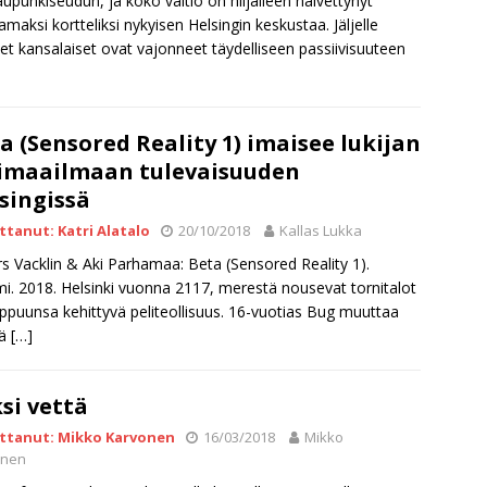
upunkiseudun, ja koko valtio on hiljalleen näivettynyt
maksi kortteliksi nykyisen Helsingin keskustaa. Jäljelle
et kansalaiset ovat vajonneet täydelliseen passiivisuuteen
a (Sensored Reality 1) imaisee lukijan
imaailmaan tulevaisuuden
singissä
ittanut: Katri Alatalo
20/10/2018
Kallas Lukka
s Vacklin & Aki Parhamaa: Beta (Sensored Reality 1).
. 2018. Helsinki vuonna 2117, merestä nousevat tornitalot
ippuunsa kehittyvä peliteollisuus. 16-vuotias Bug muuttaa
sä
[…]
si vettä
ittanut: Mikko Karvonen
16/03/2018
Mikko
onen