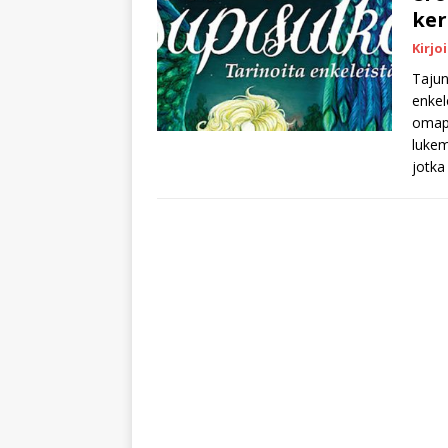
ker
Kirjo
Tajun
enkel
omape
lukem
jotka