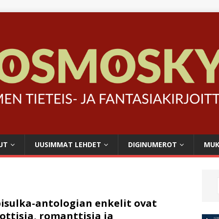
UT
UUSIMMAT LEHDET
DIGINUMEROT
MUK
pisulka-antologian enkelit ovat
ottisia, romanttisia ja