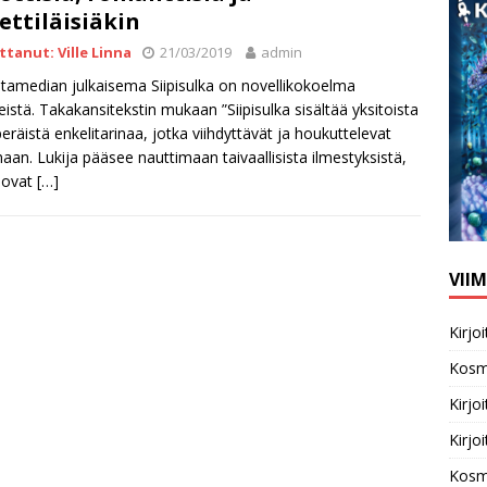
ettiläisiäkin
ittanut: Ville Linna
21/03/2019
admin
tamedian julkaisema Siipisulka on novellikokoelma
eistä. Takakansitekstin mukaan ”Siipisulka sisältää yksitoista
räistä enkelitarinaa, jotka viihdyttävät ja houkuttelevat
aan. Lukija pääsee nauttimaan taivaallisista ilmestyksistä,
 ovat
[…]
VII
Kirj
Kosm
Kirj
Kirj
Kosm