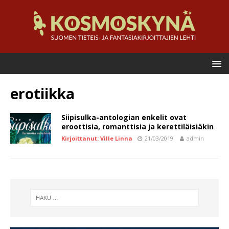
erotiikka
Siipisulka-antologian enkelit ovat
eroottisia, romanttisia ja kerettiläisiäkin
Kirjoittanut: Ville Linna
21/03/2019
admin