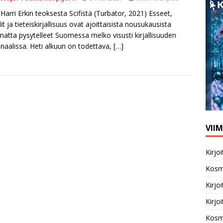
 Harri Erkin teoksesta Scifistä (Turbator, 2021) Esseet,
it ja tieteiskirjallisuus ovat ajoittaisista nousukausista
matta pysytelleet Suomessa melko visusti kirjallisuuden
naalissa. Heti alkuun on todettava,
[…]
VII
Kirj
Kosm
Kirj
Kirj
Kosm