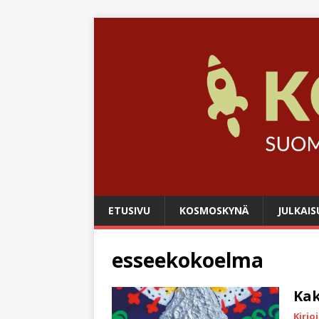
ETUSIVU
KOSMOSKYNÄ
JULKAIS
esseekokoelma
Kak
Kirjo