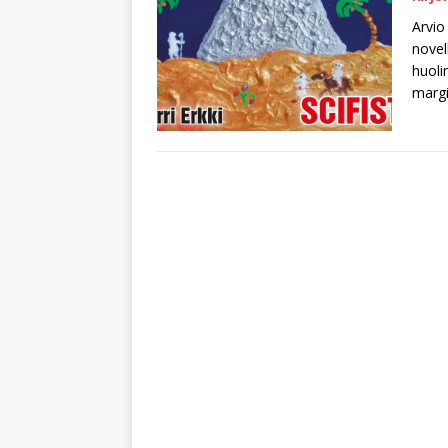
Arvio
novell
huoli
margi