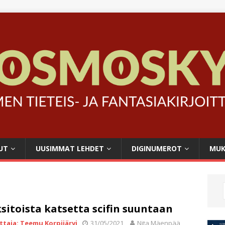
UT
UUSIMMAT LEHDET
DIGINUMEROT
MUK
sitoista katsetta scifin suuntaan
ittaja: Teemu Korpijärvi
31/05/2021
Nita Mäenpää