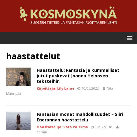
haastattelut
Haastattelu: Fantasia ja kummalliset
jutut puskevat Joanna Heinosen
teksteihin
Kirjoittaja: Lily Laine
10/06/2022
Nita
Mäenpää
Fantasian monet mahdollisuudet – Siiri
Enorannan haastattelu
Haastattelija: Sara Palermo
10/12/2018
admin