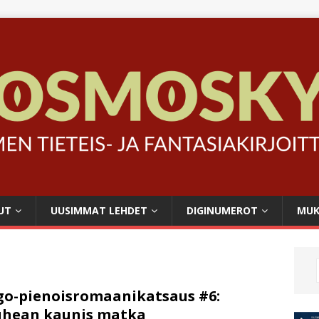
UT
UUSIMMAT LEHDET
DIGINUMEROT
MUK
o-pienoisromaanikatsaus #6:
uhean kaunis matka