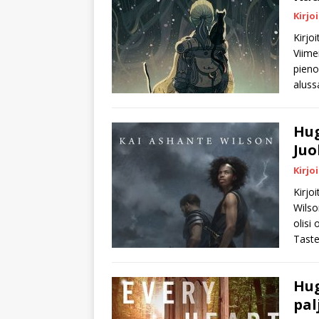
Kirjo
Kirjo
Viime
pieno
alussa
Hug
Juo
Kirjo
Kirjo
Wilso
olisi
Tast
Hug
pal