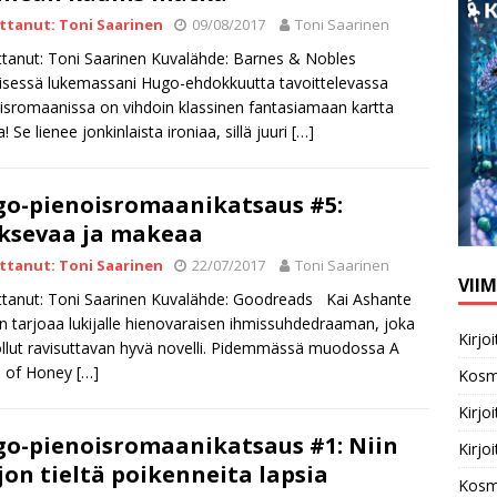
ittanut: Toni Saarinen
09/08/2017
Toni Saarinen
ittanut: Toni Saarinen Kuvalähde: Barnes & Nobles
isessä lukemassani Hugo-ehdokkuutta tavoittelevassa
isromaanissa on vihdoin klassinen fantasiamaan kartta
! Se lienee jonkinlaista ironiaa, sillä juuri
[…]
o-pienoisromaanikatsaus #5:
ksevaa ja makeaa
ittanut: Toni Saarinen
22/07/2017
Toni Saarinen
VII
ittanut: Toni Saarinen Kuvalähde: Goodreads Kai Ashante
n tarjoaa lukijalle hienovaraisen ihmissuhdedraaman, joka
Kirj
 ollut ravisuttavan hyvä novelli. Pidemmässä muodossa A
e of Honey
[…]
Kosm
Kirj
o-pienoisromaanikatsaus #1: Niin
Kirj
jon tieltä poikenneita lapsia
Kosm