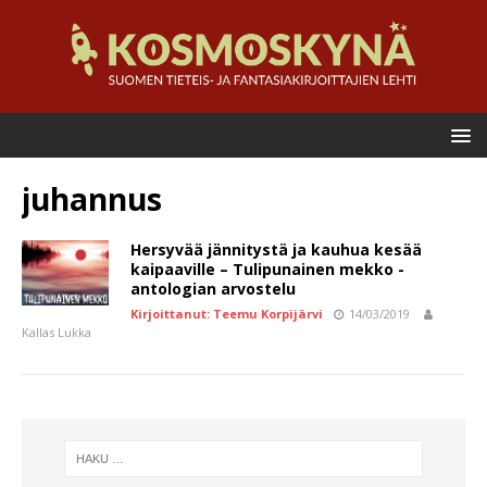
juhannus
Hersyvää jännitystä ja kauhua kesää
kaipaaville – Tulipunainen mekko -
antologian arvostelu
Kirjoittanut: Teemu Korpijärvi
14/03/2019
Kallas Lukka