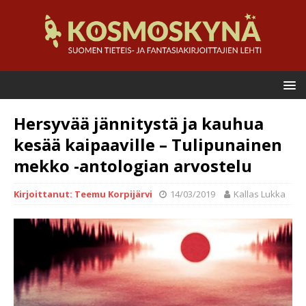
Hersyvää jännitystä ja kauhua
kesää kaipaaville – Tulipunainen
mekko -antologian arvostelu
Kirjoittanut: Teemu Korpijärvi
14/03/2019
Kallas Lukka