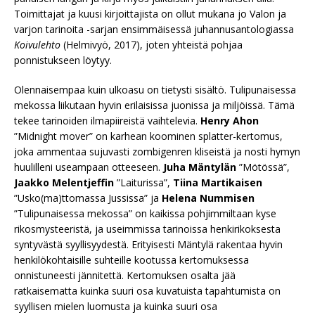
Toimittajat ja kuusi kirjoittajista on ollut mukana jo Valon ja
varjon tarinoita -sarjan ensimmäisessä juhannusantologiassa
Koivulehto
(Helmivyö, 2017), joten yhteistä pohjaa
ponnistukseen löytyy.
Olennaisempaa kuin ulkoasu on tietysti sisältö. Tulipunaisessa
mekossa liikutaan hyvin erilaisissa juonissa ja miljöissä. Tämä
tekee tarinoiden ilmapiireistä vaihtelevia.
Henry Ahon
”Midnight mover” on karhean koominen splatter-kertomus,
joka ammentaa sujuvasti zombigenren kliseistä ja nosti hymyn
huulilleni useampaan otteeseen.
Juha Mäntylän
”Mötössä”,
Jaakko Melentjeffin
”Laiturissa”,
Tiina Martikaisen
”Usko(ma)ttomassa Jussissa” ja
Helena Nummisen
”Tulipunaisessa mekossa” on kaikissa pohjimmiltaan kyse
rikosmysteeristä, ja useimmissa tarinoissa henkirikoksesta
syntyvästä syyllisyydestä. Erityisesti Mäntylä rakentaa hyvin
henkilökohtaisille suhteille kootussa kertomuksessa
onnistuneesti jännitettä. Kertomuksen osalta jää
ratkaisematta kuinka suuri osa kuvatuista tapahtumista on
syyllisen mielen luomusta ja kuinka suuri osa