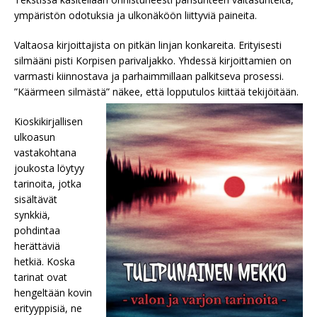
ympäristön odotuksia ja ulkonäköön liittyviä paineita.
Valtaosa kirjoittajista on pitkän linjan konkareita. Erityisesti
silmääni pisti Korpisen parivaljakko. Yhdessä kirjoittamien on
varmasti kiinnostava ja parhaimmillaan palkitseva prosessi.
”Käärmeen silmästä” näkee, että lopputulos kiittää tekijöitään.
Kioskikirjallisen
ulkoasun
vastakohtana
joukosta löytyy
tarinoita, jotka
sisältävät
synkkiä,
pohdintaa
herättäviä
hetkiä. Koska
tarinat ovat
hengeltään kovin
erityyppisiä, ne