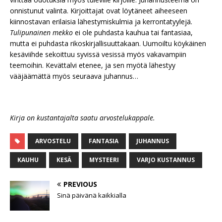
onnistunut valinta. Kirjoittajat ovat löytäneet aiheeseen
kiinnostavan erilaisia lähestymiskulmia ja kerrontatyylejä.
Tulipunainen mekko
ei ole puhdasta kauhua tai fantasiaa,
mutta ei puhdasta rikoskirjallisuuttakaan. Uumoiltu köykäinen
kesäviihde sekoittuu syvissä vesissä myös vakavampiin
teemoihin. Kevättalvi etenee, ja sen myötä lähestyy
vääjäämättä myös seuraava juhannus…
Kirja on kustantajalta saatu arvostelukappale.
ARVOSTELU
FANTASIA
JUHANNUS
KAUHU
KESÄ
MYSTEERI
VARJO KUSTANNUS
PREVIOUS
Sinä päivänä kaikkialla