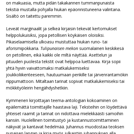
on makuasia, mutta pidän takakannen tummanpunaista
tekstiä mustalla pohjalla hiukan epäonnistuneena valintana.
Sisältö on taitettu paremmin.
Leveät marginaalit ja selkeä kirjaisin tekevät kertomukset
helppolukuisiksi, jopa petollisen köykäisen oloisiksi.
Pikaselaamisella ulkoasu muistuttaa hiukan runo- tai
aforismipokkaria.
Tulipunaisen mekon
suomalainen keskikesä
on petollinen, eikä kaikki ole miltä näyttää. Asettelun ja
pituuden puolesta tekstit ovat helppoa luettavaa. Kirja sopii
yhtä hyvin vaivattomaksi matkalukemiseksi
joukkoliikenteeseen, hautuumaan penkille tai järvenrantamökin
riippumattoon. Mitaltaan tarinat sopivat matkalukemiseksi tai
mökkityöleirin hengähdyshetkiin.
Kymmenen kirjoittajan teema-antologian kokoaminen on
epäilemättä toimittajille haastava laji. Teksteihin on löydettävä
yhteiset raamit ja tarinat on nidottava mielekkäästi samoihin
kansiin. Huolellinen toimitustyö ja kustannustoimittaminen
näkyvät ja kantavat hedelmää. Juhannus muodostaa teoksen
punaisen langan ja kirja myös julkaistiin juhannuksen alla.