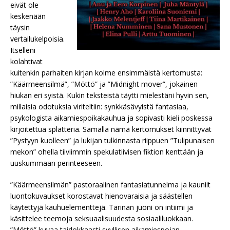
eivät ole
keskenään
täysin
vertailukelpoisia.
Itselleni
kolahtivat
kuitenkin parhaiten kirjan kolme ensimmäistä kertomusta:
”Käärmeensilmä”, ”Möttö” ja ”Midnight mover”, jokainen
hiukan eri syistä. Kukin teksteistä täytti mielestäni hyvin sen,
millaisia odotuksia viriteltiin: synkkäsävyistä fantasiaa,
psykologista aikamiespoikakauhua ja sopivasti kieli poskessa
kirjoitettua splatteria. Samalla nämä kertomukset kiinnittyvät
”Pystyyn kuolleen” ja lukijan tulkinnasta riippuen ”Tulipunaisen
mekon” ohella tiiviimmin spekulatiivisen fiktion kenttään ja
uuskummaan perinteeseen.
”Käärmeensilmän” pastoraalinen fantasiatunnelma ja kauniit
luontokuvaukset korostavat hienovaraisia ja säästellen
käytettyjä kauhuelementtejä. Tarinan juoni on intiimi ja
käsittelee teemoja seksuaalisuudesta sosiaaliluokkaan.
”Möttö” kuvaa taidokkaasti syyllisen aikamiespojan