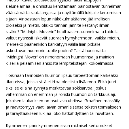
sielunelämää ja onnistuu kehittämään painostavan tunnelman
vääntämättä rautalangasta ja näyttämällä lukijalle kertomisen
sijaan. Ainoastaan lopun näkökulmakäänne jää irrallisen
oloiseksi ja mietin, olisiko tarinan jännite kestänyt ilman
sitäkin? ”Midnight Moverin” huoltoasematunnelma ja taidolla
valitut nyanssit iskevät suoraan hymyhermoon, vaikka mietin,
meneekö päähenkilön karikatyyri välillä liian pitkälle,
uskottavan huumorin tuolle puolen? Tästä huolimatta
”Midnight Mover” on nimenomaan huumorinsa ja mainion
kliseillä pelaamisen ansiosta lempitekstejäni kokoelmassa.
Toisinaan tarinoiden huumori lipsuu tarpeettoman karkeaksi
tilanteissa, joissa siitä ei irtoa oleellista lisäarvoa. Ehkä juuri
siksi se ei aina synnytä merkittävää sokkiarvoa. Joskus
vähemmän on enemmän ja ronski huumori on tarkkuuslaji.
Jokaisen laukauksen on osuttava uhriinsa. Graafinen mässäily
ja räävittömyys vaatii aivan omanlaisensa tekstin toimiakseen
ja täräyttääkseen lukijaa joko hätkähdyttäen tai huvittaen.
Kymmenen–parinkymmenen sivun mittaiset kertomukset