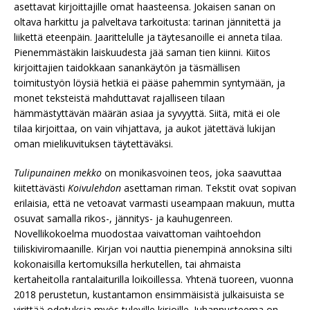
asettavat kirjoittajille omat haasteensa. Jokaisen sanan on
oltava harkittu ja palveltava tarkoitusta: tarinan jännitettä ja
liikettä eteenpäin. Jaarittelulle ja täytesanoille ei anneta tilaa.
Pienemmästäkin laiskuudesta jää saman tien kiinni. Kiitos
kirjoittajien taidokkaan sanankäytön ja täsmällisen
toimitustyön löysiä hetkiä ei pääse pahemmin syntymään, ja
monet teksteistä mahduttavat rajalliseen tilaan
hämmästyttävän määrän asiaa ja syvyyttä. Siitä, mitä ei ole
tilaa kirjoittaa, on vain vihjattava, ja aukot jätettävä lukijan
oman mielikuvituksen täytettäväksi.
Tulipunainen mekko
on monikasvoinen teos, joka saavuttaa
kiitettävästi
Koivulehdon
asettaman riman. Tekstit ovat sopivan
erilaisia, että ne vetoavat varmasti useampaan makuun, mutta
osuvat samalla rikos-, jännitys- ja kauhugenreen.
Novellikokoelma muodostaa vaivattoman vaihtoehdon
tiiliskiviromaanille. Kirjan voi nauttia pienempinä annoksina silti
kokonaisilla kertomuksilla herkutellen, tai ahmaista
kertaheitolla rantalaiturilla loikoillessa. Yhtenä tuoreen, vuonna
2018 perustetun, kustantamon ensimmäisistä julkaisuista se
virittää odotuksia myös tuleville kirjoille. Juhannusteema on