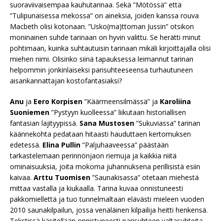
suoraviivaisempaa kauhutarinaa. Sekä ”Mötössä” että
”Tulipunaisessa mekossa” on aineksia, joiden kanssa rouva
Macbeth olisi kotonaan. ”Usko(ma)ttoman Jussin” otsikon
moninainen suhde tarinaan on hyvin valittu. Se herätti minut
pohtimaan, kuinka suhtautuisin tarinaan mikäli kirjoittajalla olisi
miehen nimi. Olisinko siinä tapauksessa leimannut tarinan
helpommin jonkinlaiseksi parisuhteeseensa turhautuneen
aisankannattajan kostofantasiaksi?
Anu
ja
Eero Korpisen
”Käärmeensilmässä” ja
Karoliina
Suoniemen
”Pystyyn kuolleessa” liikutaan historiallisen
fantasian lajityypissä.
Sana Mustosen
”Sukuviassa” tarinan
käännekohta pedataan hitaasti hauduttaen kertomuksen
edetessä.
Elina Pullin
”Paljuhaaveessa” päästään
tarkastelemaan perinnönjaon riemuja ja kaikkia niitä
ominaisuuksia, joita mokoma juhannuksena perillisistä esiin
kaivaa.
Arttu Tuomisen
”Saunakisassa” otetaan miehestä
mittaa vastalla ja kiukaalla. Tarina kuvaa onnistuneesti
pakkomiellettä ja tuo tunnelmaltaan elävästi mieleen vuoden
2010 saunakilpailun, jossa venäläinen kilpailija heitti henkensä.
Tekstissä käsitellään onnistuneesti parisuhteen valtasuhteita,