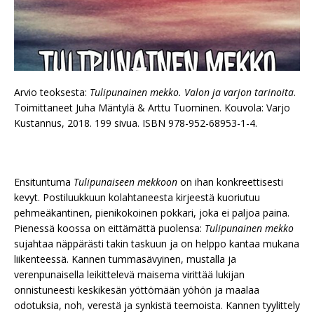
Arvio teoksesta:
Tulipunainen mekko. Valon ja varjon tarinoita
.
Toimittaneet Juha Mäntylä & Arttu Tuominen. Kouvola: Varjo
Kustannus, 2018. 199 sivua. ISBN 978-952-68953-1-4.
Ensituntuma
Tulipunaiseen mekkoon
on ihan konkreettisesti
kevyt. Postiluukkuun kolahtaneesta kirjeestä kuoriutuu
pehmeäkantinen, pienikokoinen pokkari, joka ei paljoa paina.
Pienessä koossa on eittämättä puolensa:
Tulipunainen mekko
sujahtaa näppärästi takin taskuun ja on helppo kantaa mukana
liikenteessä. Kannen tummasävyinen, mustalla ja
verenpunaisella leikittelevä maisema virittää lukijan
onnistuneesti keskikesän yöttömään yöhön ja maalaa
odotuksia, noh, verestä ja synkistä teemoista. Kannen tyylittely