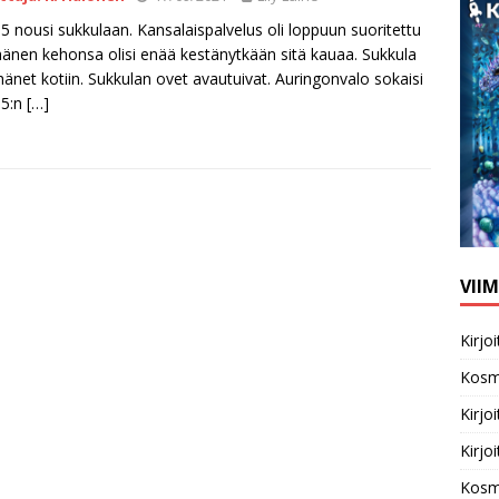
5 nousi sukkulaan. Kansalaispalvelus oli loppuun suoritettu
hänen kehonsa olisi enää kestänytkään sitä kauaa. Sukkula
 hänet kotiin. Sukkulan ovet avautuivat. Auringonvalo sokaisi
65:n
[…]
VII
Kirj
Kosm
Kirj
Kirj
Kosm