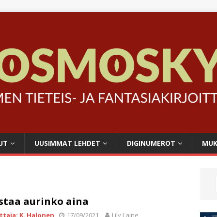
UT
UUSIMMAT LEHDET
DIGINUMEROT
MUK
staa aurinko aina
ittaja: K. Halonen
17/09/2021
Lily Laine