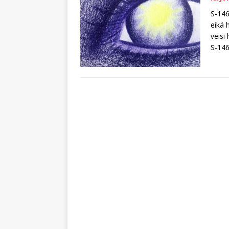
S-146
eikä 
veisi
S-14