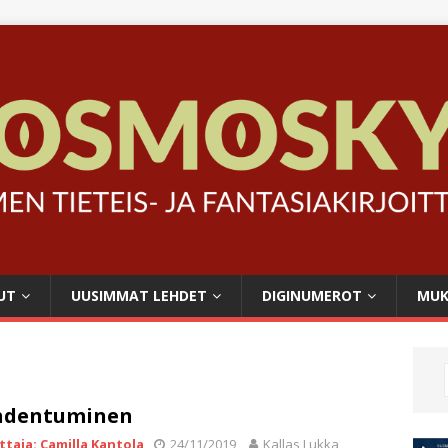
UT
UUSIMMAT LEHDET
DIGINUMEROT
MUK
hdentuminen
ittaja: Camilla Kantola
24/11/2019
Kallas Lukka