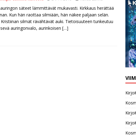
auringon säteet lämmittävät mukavasti. Kirkkaus herättää
iinan. Kun hän raottaa silmiään, hän näkee paljaan selän.
 Kristiinan silmät rävähtävät auki. Tietoisuuteen tunkeutuu
isevä auringonvalo, aurinkoisen
[…]
VII
Kirj
Kosm
Kirj
Kirj
Kosm