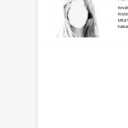
Kevät
Krist
Mitä?
häikä