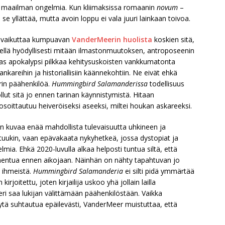
ja maailman ongelmia. Kun kliimaksissa romaanin
novum
–
 se yllättää, mutta avoin loppu ei vala juuri lainkaan toivoa.
 ja vaikuttaa kumpuavan
VanderMeerin huolista
koskien sitä,
itellä hyödyllisesti mitään ilmastonmuutoksen, antroposeenin
das apokalypsi pilkkaa kehitysuskoisten vankkumatonta
sankareihin ja historiallisiin käännekohtiin. Ne eivät ehkä
erin päähenkilöä.
Hummingbird Salamanderissa
todellisuus
ollut sitä jo ennen tarinan käynnistymistä. Hitaan
s osoittautuu heiveröiseksi aseeksi, miltei houkan askareeksi.
n kuvaa enää mahdollista tulevaisuutta uhkineen ja
ittuukin, vaan epävakaata nykyhetkeä, jossa dystopiat ja
ia. Ehkä 2020-luvulla alkaa helposti tuntua siltä, että
entua ennen aikojaan. Näinhän on nähty tapahtuvan jo
 ihmeistä.
Hummingbird Salamanderia
ei silti pidä ymmärtää
irjoitettu, joten kirjailija uskoo yhä jollain lailla
lleri saa lukijan välittämään päähenkilöstään. Vaikka
ytä suhtautua epäilevästi, VanderMeer muistuttaa, että