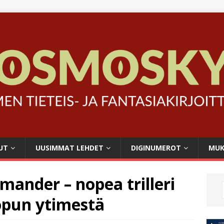
UT
UUSIMMAT LEHDET
DIGINUMEROT
MUK
ander – nopea trilleri
opun ytimestä