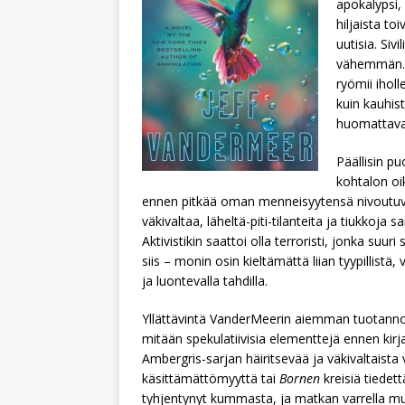
apokalypsi, 
hiljaista to
uutisia. Siv
vähemmän. 
ryömii ihol
kuin kauhis
huomattava
Päällisin pu
kohtalon oi
ennen pitkää oman menneisyytensä nivoutuvan 
väkivaltaa, läheltä-piti-tilanteita ja tiukko
Aktivistikin saattoi olla terroristi, jonka suur
siis – monin osin kieltämättä liian tyypillistä,
ja luontevalla tahdilla.
Yllättävintä VanderMeerin aiemman tuotannon
mitään spekulatiivisia elementtejä ennen kirjan
Ambergris-sarjan häiritsevää ja väkivaltaista 
käsittämättömyyttä tai
Bornen
kreisiä tiedet
tyhjentynyt kummasta, ja matkan varrella mu