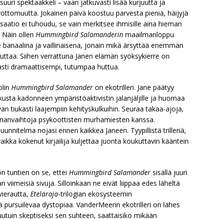
suuri spektaakkeli – vaan jatkuvasti lisää kurjuutta ja
ivottomuutta. Jokainen päivä koostuu parvesta pieniä, häijyjä
ilisaatio ei tuhoudu, se vain merkitsee ihmisille aina hieman
Näin ollen
Hummingbird Salamanderin
maailmanloppu
le banaalina ja vaillinaisena, jonain mikä ärsyttää enemmän
tuttaa. Siihen verrattuna Janen elämän syöksykierre on
sti dramaattisempi, tutumpaa huttua.
olin
Hummingbird Salamander
on ekotrilleri. Jane päätyy
kusta kadonneen ympäristöaktivistin jalanjäljille ja huomaa
tiukasti laajempiin kehityskulkuihin. Seuraa takaa-ajoja,
ja sananvaihtoja psykoottisten murhamiesten kanssa.
i suunnitelma nojasi ennen kaikkea Janeen. Tyypillistä trilleriä,
 vaikka kokenut kirjailija kuljettaa juonta koukuttavin kääntein
 tuntien on se, ettei
Hummingbird Salamander
sisällä juuri
 viimeisiä sivuja. Silloinkaan ne eivät liippaa edes läheltä
vierautta,
Eteläraja
-trilogian ekosysteemin
tä pursuilevaa dystopiaa. VanderMeerin ekotrilleri on lähes
utuin skeptiseksi sen suhteen, saattaisiko mikään