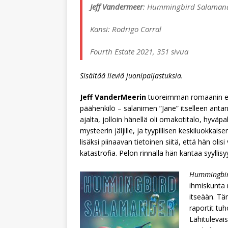
Jeff Vandermeer
: Hummingbird Salamand
Kansi: Rodrigo Corral
Fourth Estate 2021, 351 sivua
Sisältää lieviä juonipaljastuksia.
Jeff VanderMeerin
tuoreimman romaanin ensi
päähenkilö – salanimen ”Jane” itselleen antan
ajalta, jolloin hänellä oli omakotitalo, hyväp
mysteerin jäljille, ja tyypillisen keskiluokkaise
lisäksi piinaavan tietoinen siitä, että hän ol
katastrofia. Pelon rinnalla hän kantaa syyllisy
Hummingbir
ihmiskunta 
itseään. Tä
raportit tu
Lähitulevai