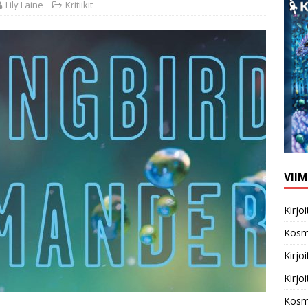
Lily Laine
Kritiikit
VII
Kirj
Kosm
Kirj
Kirj
Kosm