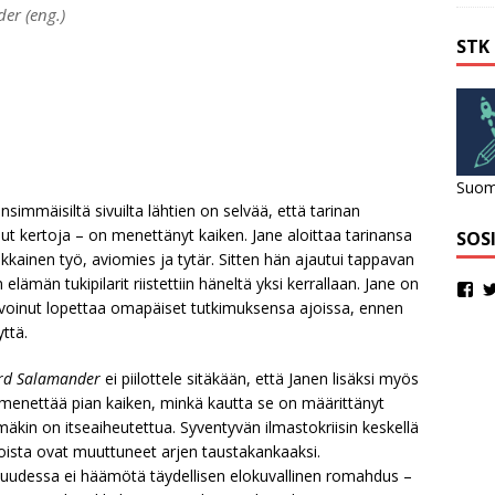
er (eng.)
STK
Suome
mmäisiltä sivuilta lähtien on selvää, että tarinan
ut kertoja – on menettänyt kaiken. Jane aloittaa tarinansa
SOS
alkkainen työ, aviomies ja tytär. Sitten hän ajautui tappavan
n elämän tukipilarit riistettiin häneltä yksi kerrallaan. Jane on
isi voinut lopettaa omapäiset tutkimuksensa ajoissa, ennen
yttä.
d Salamander
ei piilottele sitäkään, että Janen lisäksi myös
menettää pian kaiken, minkä kautta se on määrittänyt
mäkin on itseaiheutettua. Syventyvän ilmastokriisin keskellä
hoista ovat muuttuneet arjen taustakankaaksi.
suudessa ei häämötä täydellisen elokuvallinen romahdus –