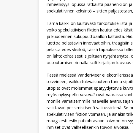
ihmeellisyys lopussa ratkaista päähenkilön 
spekulatiivinen keksintö – sitten paljastetaan,
Tämä kaikki on luultavasti tarkoituksellista
voiko spekulatiivisen fiktion kautta edes käs
ja kuudennen sukupuuttoaallon kaltaista. Hi
luottoa pelastaviin innovaatioihin, traagisiin 
pelasta edes yksilöä, tässä tapauksessa trill
on lähtökohtaisesti sijoiltaan nyrjähtänyttä, 
outoutumisen rinnalla scifi-kirjailijan luovuu
Tässä mielessä VanderMeer ei ekotrillerissää
toiveineen, vaikka tulevaisuuteen tarina sijo
utopiat ovat molemmat epätyydyttäviä kuvitelm
myös nykyspefin
novumit
ovat vaarassa vanh
monille varhaisemmille haaveille avaruusajan
rasittavan pessimistisenä valitusvirtenä. Se on k
spekulatiivisen fiktion voimaan. Ja ainakin tri
maagisesti esiin putkahtavaan toivoon on sy
ihmiset ovat valheellisenkin toivon arvoisia.