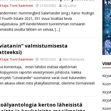
ittaja: Toni Saarinen
21/02/2022
Lily Laine
Vandermeer: Hummingbird Salamander (eng.) Kansi: Rodrigo
l Fourth Estate 2021, 351 sivua Sisältää lieviä
paljastuksia. Jeff VanderMeerin tuoreimman romaanin
mäisiltä sivuilta lähtien on selvää,
[…]
viatanin” valmistumisesta
atteeksi)
ittaja: Toni Saarinen
18/02/2022
Nita Mäenpää
VII
sa komentaja, ensin tahdon esittää vilpittömän
ksipyynnön raportin viivästymisen johdosta. Vaikka
Kirj
isprojekti ”Leviatanille” suomanne varat ovat kuluneiden
en aikana olleet mitä yltäkylläisimmät, olemme törmänneet
Kosm
Kirj
Kirj
oälyantologia kertoo läheisistä
Kosm