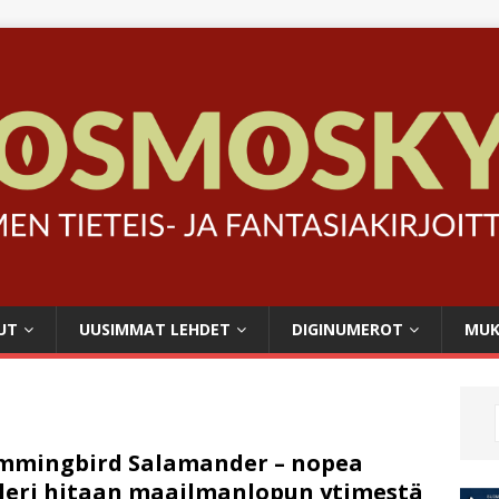
UT
UUSIMMAT LEHDET
DIGINUMEROT
MUK
mmingbird Salamander – nopea
lleri hitaan maailmanlopun ytimestä