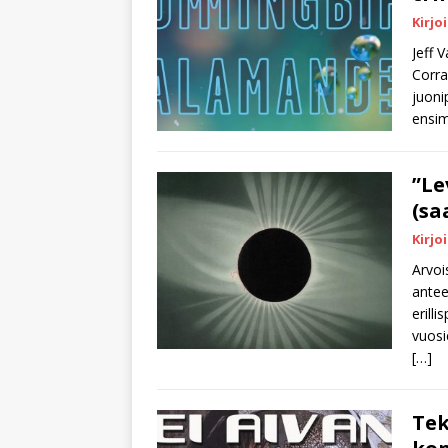
Kirjo
Jeff 
Corra
juoni
ensim
”Le
(sa
Kirjo
Arvoi
antee
erill
vuosi
[…]
Tek