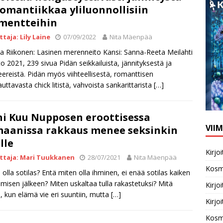
romantiikkaa yliluonnollisiin
mentteihin
ttaja: Lily Laine
07/09/2022
Nita Mäenpää
a Riikonen: Lasinen merenneito Kansi: Sanna-Reeta Meilahti
to 2021, 239 sivua Pidän seikkailuista, jännityksestä ja
ereistä. Pidän myös viihteellisestä, romanttisen
uttavasta chick litistä, vahvoista sankarittarista
[…]
i Kuu Nupposen eroottisessa
VII
aanissa rakkaus menee seksinkin
lle
Kirj
ittaja: Mari Tuukkanen
28/07/2021
Nita Mäenpää
Kosm
 olla sotilas? Entä miten olla ihminen, ei enää sotilas kaiken
misen jälkeen? Miten uskaltaa tulla rakastetuksi? Mitä
Kirj
, kun elämä vie eri suuntiin, mutta
[…]
Kirj
Kosm