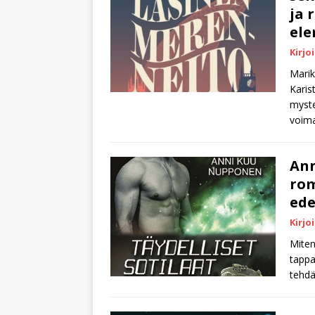
ja 
ele
Kirjoi
Marik
Karis
myste
voima
Ann
rom
ede
Kirjo
Miten
tappa
tehdä