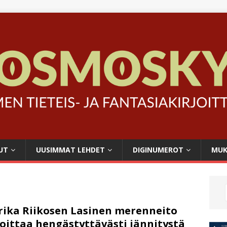
UT
UUSIMMAT LEHDET
DIGINUMEROT
MUK
ika Riikosen Lasinen merenneito
oittaa hengästyttävästi jännitystä