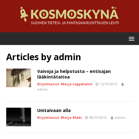
Articles by
admin
Vaivoja ja helpotusta – entisajan
lääkintätaitoa
Kirjoittanut: Merja Leppälahti
15/10/2016
admin
Unitaivaan alla
Kirjoittanut: Merja Mäki
08/10/2016
admin