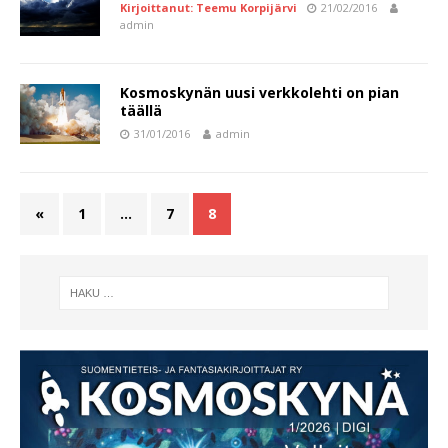
Kirjoittanut: Teemu Korpijärvi
21/02/2016
admin
Kosmoskynän uusi verkkolehti on pian
täällä
31/01/2016
admin
«
1
…
7
8