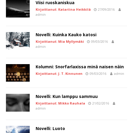
Viisi ruoskaniskua
Kirjoittanut: Katariina Heikkilä
27/09/2016
admin
Novelli: Kuinka Kauko katosi
Kirjoittanut: Mia Myllymäki
09/03/2016
admin
Kolumni: Snorfarlaxissa minä naisen näin
Kirjoittanut: J. T. Kinnunen
09/03/2016
admin
Novelli: Kun lamppu sammuu
Kirjoittanut: Mikko Rauhala
21/02/2016
admin
Novelli: Luoto