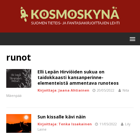
runot
Elli Lepän Hirviöiden sukua on
taidokkaasti kansanperinne-
elementeistä ammentava runoteos
Kirjoittaja: Jaana Ahtiainen
20/05/2022
Nita
Mäenpää
Sun kissalle kävi näin
Kirjoittaja: Tenka Issakainen
11/05/2022
Lily
Laine