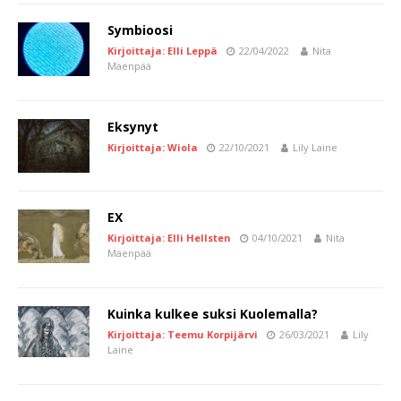
Symbioosi
Kirjoittaja: Elli Leppä
22/04/2022
Nita
Mäenpää
Eksynyt
Kirjoittaja: Wiola
22/10/2021
Lily Laine
EX
Kirjoittaja: Elli Hellsten
04/10/2021
Nita
Mäenpää
Kuinka kulkee suksi Kuolemalla?
Kirjoittaja: Teemu Korpijärvi
26/03/2021
Lily
Laine